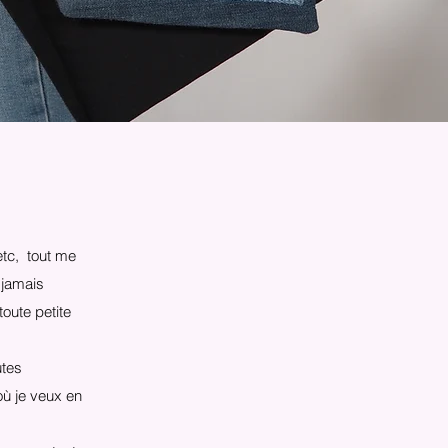
etc, tout me
 jamais
toute petite
utes
où je veux en