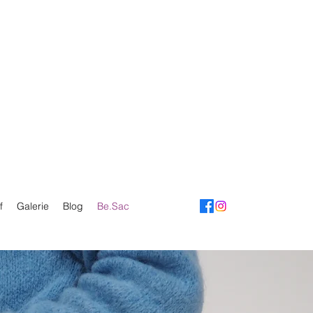
f
Galerie
Blog
Be.Sac