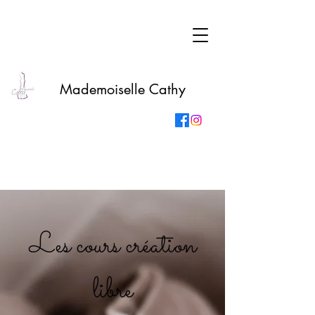
Mademoiselle Cathy
Les cours création
libre