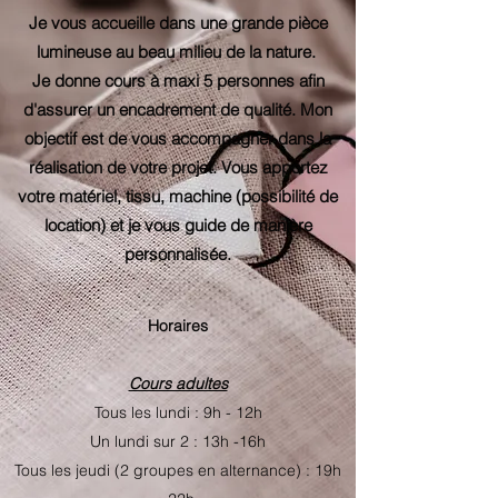
Je vous accueille dans une grande pièce
lumineuse au beau milieu de la nature.
Je donne cours à maxi 5 personnes afin
d'assurer un encadrement de qualité. Mon
objectif est de vous accompagner dans la
réalisation de votre projet. Vous apportez
votre matériel, tissu, machine (possibilité de
location) et je vous guide de manière
personnalisée.
Horaires
Cours adultes
Tous les lundi : 9h - 12h
Un lundi sur 2 : 13h -16h
Tous les jeudi (2 groupes en alternance) : 19h