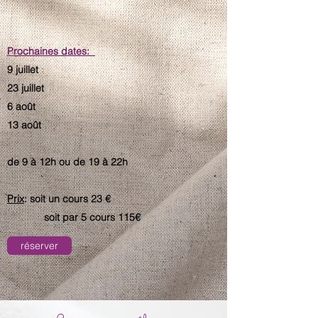
Prochaines dates:
9 juillet
23 juillet
6 août
13 août
de 9 à 12h ou de 19 à 22h
Prix
: soit un cours 23 €
soit par 5 cours 115€
réserver