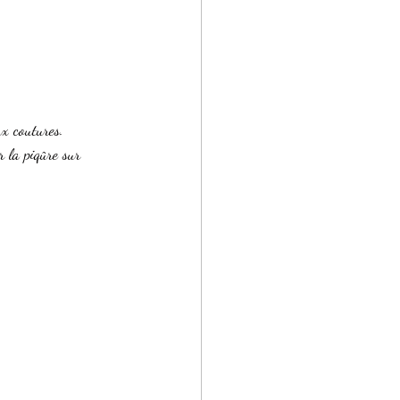
ux coutures.
r la piqûre sur 