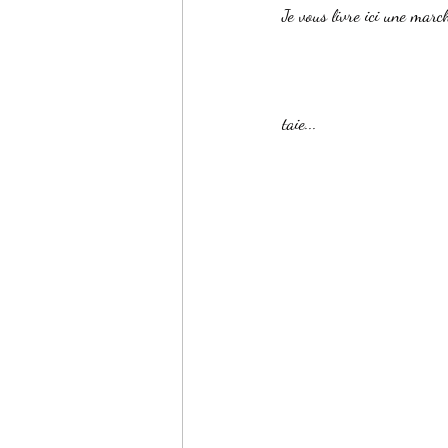
Je vous livre ici une march
                                         
taie...