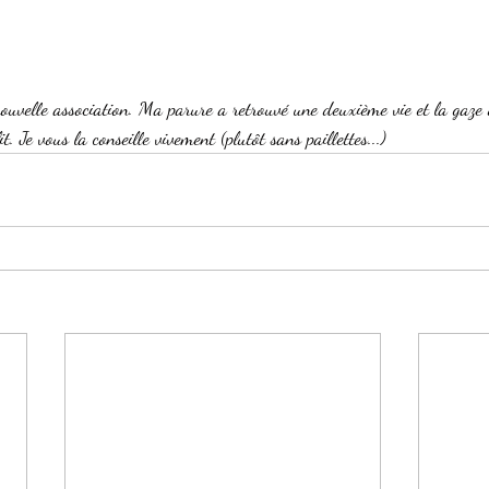
 nouvelle association. Ma parure a retrouvé une deuxième vie et la gaze 
t. Je vous la conseille vivement (plutôt sans paillettes...)