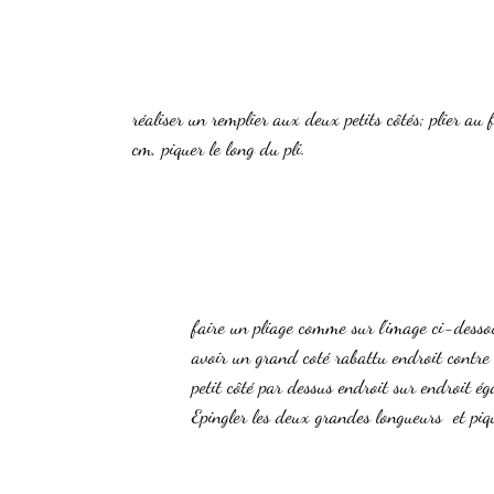
réaliser un remplier aux deux petits côtés; plier au 
cm, piquer le long du pli. 
faire un pliage comme sur l'image ci-desso
avoir un grand coté rabattu endroit contre e
petit côté par dessus endroit sur endroit é
Epingler les deux grandes longueurs  et piq