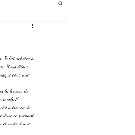
. Je l'ai achetée à 
ps. Nous étions 
craqué pour une 
ais la housse de 
rès moche!!
rché à trouver le 
texture en prenant 
au et surtout une 