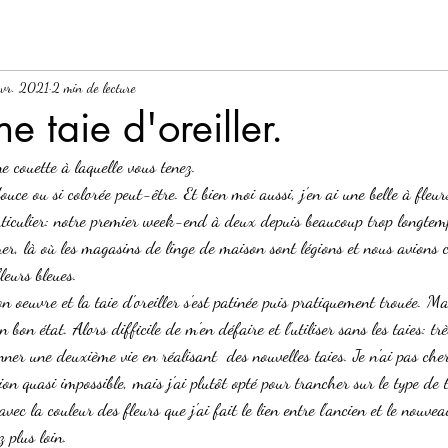
avr. 2021
2 min de lecture
e taie d'oreiller.
 couette à laquelle vous tenez. 
douce ou si colorée peut-être. Et bien moi aussi, j'en ai une belle à fleurs
ticulier: notre premier week-end à deux depuis beaucoup trop longtem
er, là où les magasins de linge de maison sont légions et nous avions 
leurs bleues. 
on oeuvre et la taie d'oreiller s'est patinée puis pratiquement trouée. M
en bon état. Alors difficile de m'en défaire et l'utiliser sans les taies: t
nner une deuxième vie en réalisant  des nouvelles taies. Je n'ai pas che
on quasi impossible, mais j'ai plutôt opté pour trancher sur le type de 
avec la couleur des fleurs que j'ai fait le lien entre l'ancien et le nouve
z plus loin.