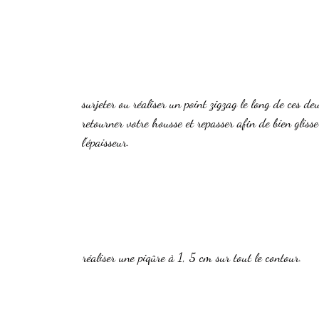
surjeter ou réaliser un point zigzag le long de ces de
retourner votre housse et repasser afin de bien glisse
l'épaisseur.
réaliser une piqûre à 1, 5 cm sur tout le contour.