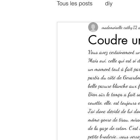
Tous les posts
diy
mademoiselle cathy
12 
Coudre un
Vous avez certainement une
Mais oui, celle qui est si 
un moment tout à fait par
partis du côté de Gerardm
belle parure blanche aux f
Bien sûr le temps a fait s
couette, elle, est toujours 
J'ai donc décidé de lui do
même genre de tissu, missi
de la gaze de coton. C'est 
petite broderie...vous verre