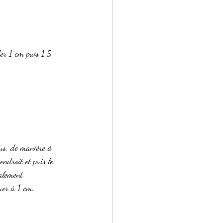
fer 1 cm puis 1,5 
us, de manière à 
ndroit et puis le 
galement.
uer à 1 cm.