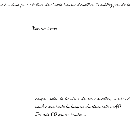
e à suivre pour réaliser de simple housse d'oreiller. N'oubliez pas de la
              Mon ancienne 
couper, selon la hauteur de votre oreiller, une ban
voulue sur toute la largeur du tissu soit 1m40.
J'ai mis 60 cm en hauteur.