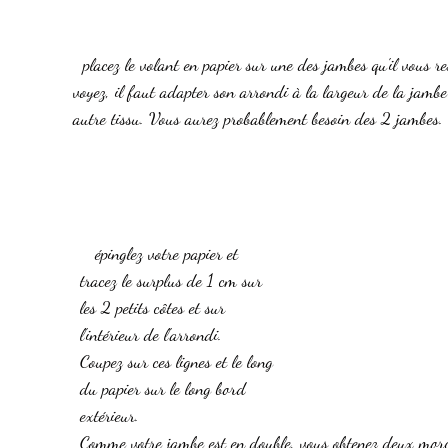
  placez le volant en papier sur une des jambes qu'il vous reste, Comme vous le 
voyez, il faut adapter son arrondi à la largeur de la jambe 
autre tissu. Vous aurez probablement besoin des 2 jambes.
   épinglez votre papier et 
tracez le surplus de 1 cm sur 
les 2 petits côtes et sur 
l'intérieur de l'arrondi. 
Coupez sur ces lignes et le long 
du papier sur le long bord 
extérieur.
Comme votre jambe est en double, vous obtenez deux morc