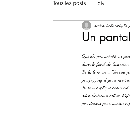
Tous les posts
diy
mademoiselle cathy
19 
Un pantal
Qui n'a pas acheté un pant
dans le fond de l'armoire
Voilà le mien.... Un peu je
peu jogging et je ne me se
Je vous explique comment l
mien c'est sa matière, légè
pas dessus pour avoir un j