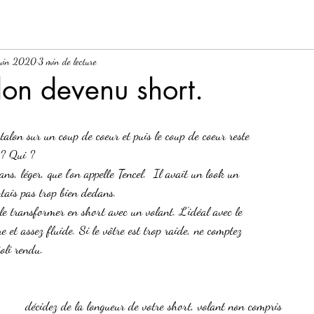
juin 2020
3 min de lecture
on devenu short.
alon sur un coup de coeur et puis le coup de coeur reste 
 ? Qui ?
ans, léger, que l'on appelle Tencel.  Il avait un look un 
ntais pas trop bien dedans.
e transformer en short avec un volant. L'idéal avec le 
re et assez fluide. Si le vôtre est trop raide, ne comptez 
oli rendu. 
décidez de la longueur de votre short, volant non compris