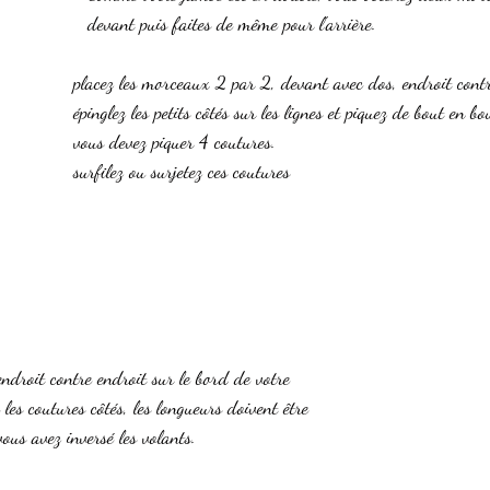
devant puis faites de même pour l'arrière.
placez les morceaux 2 par 2, devant avec dos, endroit contr
épinglez les petits côtés sur les lignes et piquez de bout en bo
vous devez piquer 4 coutures.
surfilez ou surjetez ces coutures
endroit contre endroit sur le bord de votre 
les coutures côtés, les longueurs doivent être 
vous avez inversé les volants.