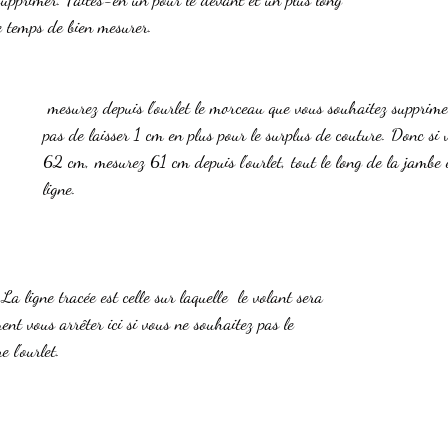
le temps de bien mesurer.
 mesurez depuis l'ourlet le morceau que vous souhaitez supprimer. !!!! N'oubliez 
pas de laisser 1 cm en plus pour le surplus de couture. Donc si 
62 cm, mesurez 61 cm depuis l'ourlet, tout le long de la jambe e
ligne.
La ligne tracée est celle sur laquelle  le volant sera 
nt vous arrêter ici si vous ne souhaitez pas le 
e l'ourlet.