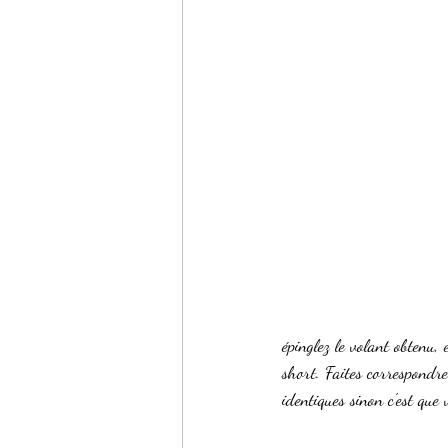
épinglez le volant obtenu, 
short. Faites correspondre 
identiques sinon c'est que 