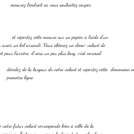
mesurez l'endroit où vous souhaitez couper.
 et reportez cette mesure sur un papier à l'aide d'un 
ur avoir un bel arrondi. Vous obtenez un demi-volant de 
t pour l'arrière, il sera un peu plus long, c'est normal. 
décidez de la largeur de votre volant et reportez cette  dimension e
première ligne.
e votre futur volant corresponde bien à celle de la 
supprimer. Faites-en un pour le devant et un plus long 