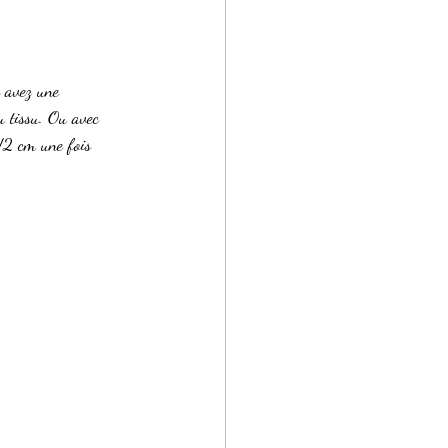
s avez une 
du tissu. Ou avec 
/2 cm une fois  