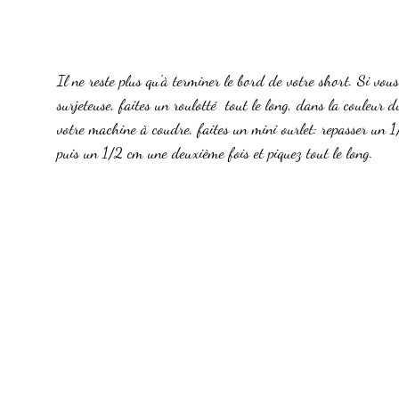
Il ne reste plus qu'à terminer le bord de votre short. Si vou
surjeteuse, faites un roulotté  tout le long, dans la couleur 
votre machine à coudre, faites un mini ourlet: repasser un 1
puis un 1/2 cm une deuxième fois et piquez tout le long.