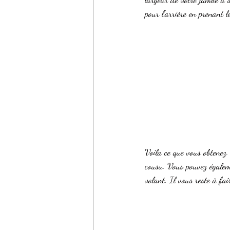
pour l'arrière en prenant 
Voila ce que vous obtenez. 
cousu. Vous pouvez égaleme
volant. Il vous reste à fair